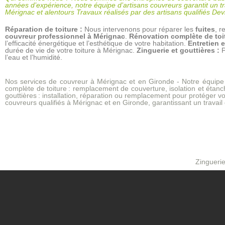
années d’expérience, notre équipe d’artisans couvreurs garantit un t
Mérignac et alentours Travaux réalisés par des artisans qualifiés De
Réparation de toiture :
Nous intervenons pour réparer les
fuites
, r
couvreur professionnel à Mérignac
.
Rénovation complète de toi
l’efficacité énergétique et l’esthétique de votre habitation.
Entretien 
durée de vie de votre toiture à Mérignac.
Zinguerie et gouttières :
P
l’eau et l’humidité.
Nos services de couvreur à Mérignac et en Gironde -
Notre équipe 
complète de toiture
: remplacement de couverture, isolation et étanc
gouttières
: installation, réparation ou remplacement pour protéger vo
couvreurs qualifiés à Mérignac et en Gironde
, garantissant un travai
Zinguerie