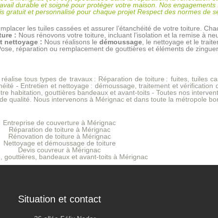
ravail durable et soigné pour protéger votre maison. Nos engagements I
vis gratuit et personnalisé pour chaque projet Respect des normes de sé
emplacer les tuiles cassées et assurer l’étanchéité de votre toiture. Cha
ture :
Nous rénovons votre toiture, incluant l’isolation et la remise à ne
et nettoyage :
Nous réalisons le
démoussage
, le nettoyage et le trai
ose, réparation ou remplacement de gouttières et éléments de zinguer
réalise tous types de travaux :
Réparation de toiture
: fuites, tuiles c
héité -
Entretien et nettoyage
: démoussage, traitement et vérification 
tre habitation, gouttières bandeaux et avant-toits - Toutes nos interve
l de qualité. Nous intervenons à Mérignac et dans toute la métropole bor
Entreprise de couverture à Mérignac
Réparation de toiture à Mérignac
Rénovation de toiture à Mérignac
Nettoyage et démoussage de toiture
Devis couvreur à Mérignac
, gouttières, bandeaux et avant-toits à Mérignac
Situation et contact