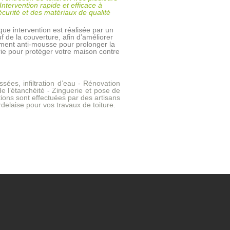
ntervention rapide et efficace à
curité et des matériaux de qualité
que intervention est réalisée par un
uf de la couverture, afin d’améliorer
tement anti-mousse pour prolonger la
ie pour protéger votre maison contre
assées, infiltration d’eau -
Rénovation
de l’étanchéité -
Zinguerie et pose de
ntions sont effectuées par des
artisans
delaise pour vos travaux de toiture.