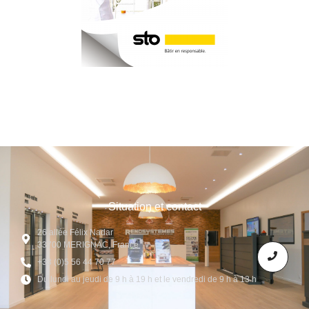
Situation et contact
26 allée Félix Nadar
33700 MERIGNAC, France
+33 (0)5 56 44 70 77
Du lundi au jeudi de 9 h à 19 h et le vendredi de 9 h à 13 h