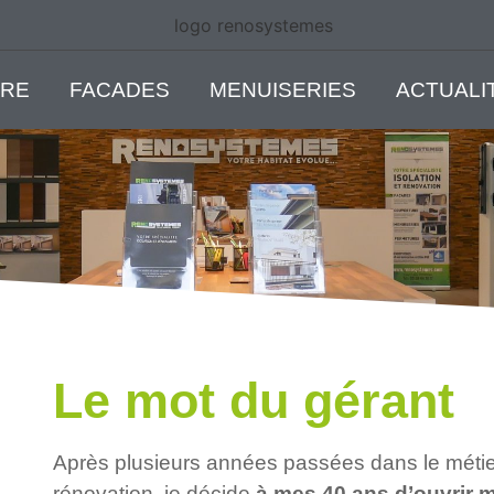
RE
FACADES
MENUISERIES
ACTUALI
Le mot du gérant
Après plusieurs années passées dans le métier 
rénovation, je décide
à mes 40 ans d’ouvrir 