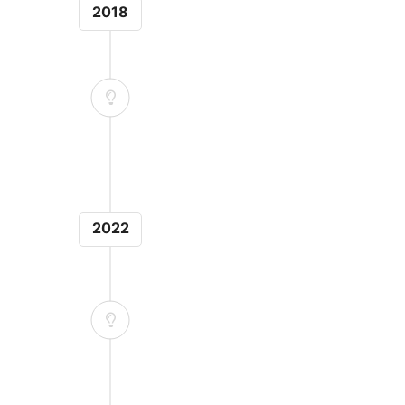
2018
Ouverture showroo
Déménagement de Lormont vers nos 
sortie n°10 (650 m² showroom 
2022
TAT
pour
 et pour