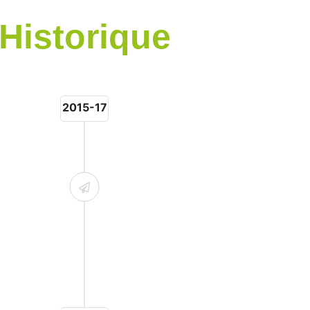
Historique
2015-17
riat
 des
ique des
uteur
aine des