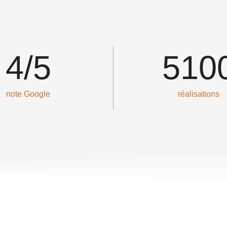
4
/5
510
note Google
réalisations