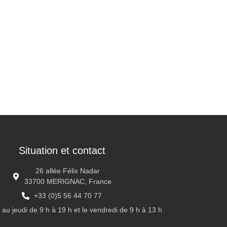
Situation et contact
26 allée Félix Nadar
33700 MERIGNAC, France
+33 (0)5 56 44 70 77
 au jeudi de 9 h à 19 h et le vendredi de 9 h à 13 h