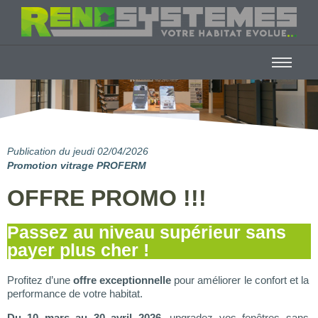
Pu
blication d
u jeudi 02/04/2026
Promotion vitrage PROFERM
OFFRE PROMO !!!
Passez au niveau supérieur sans
payer plus cher !
Profitez d’une
offre exceptionnelle
pour améliorer le confort et la
performance de votre habitat.
Du 10 mars au 30 avril 2026
, upgradez vos fenêtres sans